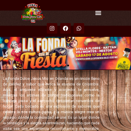
La Fonda Dulce Jesús Mío en Orlando es un rincón lleno
de calidez y sabor que evoca la esencia de Colombia.
Aquí, el ambiente vibrante y acogedor te envuelve,
mientras los aromas de platos tradicionales como la
bandeja paisa y el sancocho despiertan recuerdos de
hogar. Cada bocado es una explosión de sabores que
celebra la rica cultura paisa, y la música alegre crea un
espacio donde la comunidad se une. Es un lugar donde
la nostalgia y la alegría se entrelazan, haciendo que cada
visita sea una experiencia reconfortante y memorable.