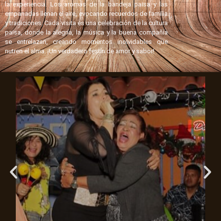
la experiencia. Los aromas de la bandeja paisa y las
empanadas llenan el aire, evocando recuerdos de familia
y tradiciones. Cada visita es una celebración de la cultura
paisa, donde la alegría, la música y la buena compañía
se entrelazan, creando momentos inolvidables que
nutren el alma. ¡Un verdadero festín de amor y sabor!